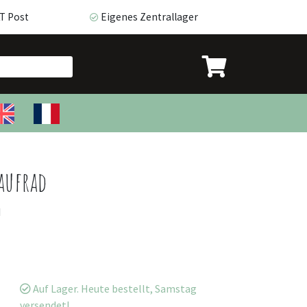
T Post
Eigenes Zentrallager
 Post
Eigenes Zentrallager
Laufrad
d
Auf Lager. Heute bestellt, Samstag
versendet!