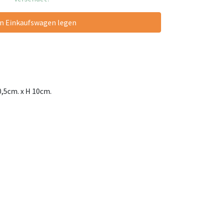
en Einkaufswagen legen
0,5cm. x H 10cm.