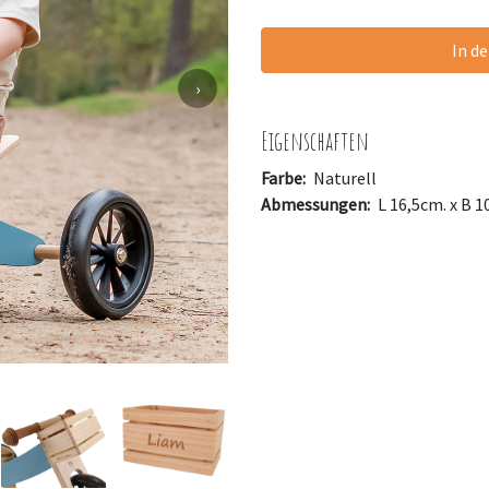
In d
›
Eigenschaften
Farbe:
Naturell
Abmessungen:
L 16,5cm. x B 1