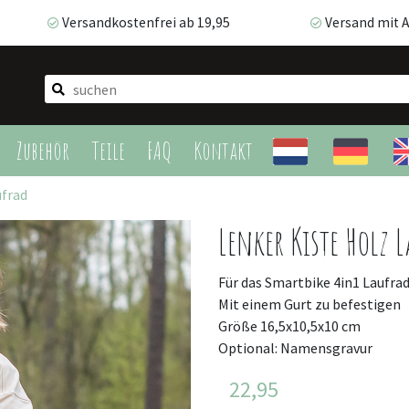
Versandkostenfrei ab 19,95
Versand mit A
Versandkostenfrei ab 19,95
Versand mit AT
Zubehör
Teile
FAQ
Kontakt
ufrad
Lenker Kiste Holz 
Für das Smartbike 4in1 Laufra
Mit einem Gurt zu befestigen
Größe 16,5x10,5x10 cm
Optional: Namensgravur
22,95