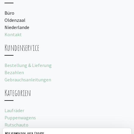
Büro
Oldenzaal
Niederlande
Kontakt
Kundenservice
Bestellung & Lieferung
Bezahlen
Gebrauchsanleitungen
Kategorien
Laufräder
Puppenwagens
Rutschauto
Spielzelte
Wir verwenden auch Cookies