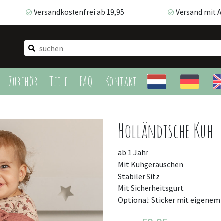
Versandkostenfrei ab 19,95
Versand mit A
Versandkostenfrei ab 19,95
Versand mit AT
Zubehör
Teile
FAQ
Kontakt
Holländische Kuh
ab 1 Jahr
Mit Kuhgeräuschen
Stabiler Sitz
Mit Sicherheitsgurt
Optional: Sticker mit eigene