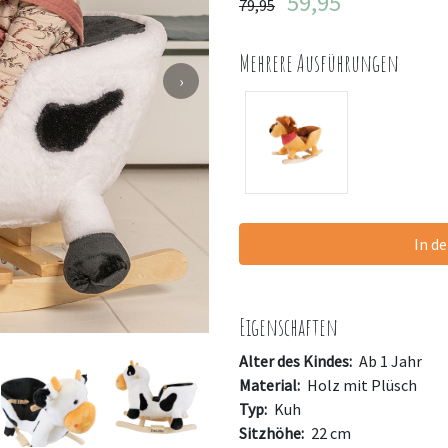
59,95
79,95
Mehrere Ausführungen
›
In d
Eigenschaften
Alter des Kindes:
Ab 1 Jahr
Material:
Holz mit Plüsch
Typ:
Kuh
Sitzhöhe:
22 cm