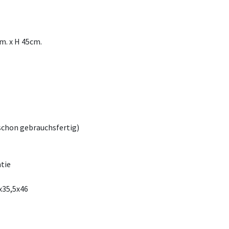
m. x H 45cm.
(schon gebrauchsfertig)
tie
x35,5x46