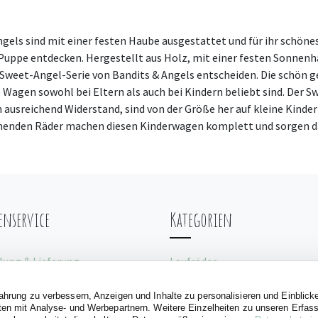
ls sind mit einer festen Haube ausgestattet und für ihr schönes
Puppe entdecken. Hergestellt aus Holz, mit einer festen Sonnenha
ie Sweet-Angel-Serie von Bandits & Angels entscheiden. Die schö
se Wagen sowohl bei Eltern als auch bei Kindern beliebt sind. Der
 ausreichend Widerstand, sind von der Größe her auf kleine Kinde
enden Räder machen diesen Kinderwagen komplett und sorgen daf
nservice
Kategorien
lung & Lieferung
Laufräder
len
Puppenwagens
uchsanleitungen
Rutschauto
fahrung zu verbessern, Anzeigen und Inhalte zu personalisieren und Einblick
aten mit Analyse- und Werbepartnern. Weitere Einzelheiten zu unseren Erfa
Spielzelte