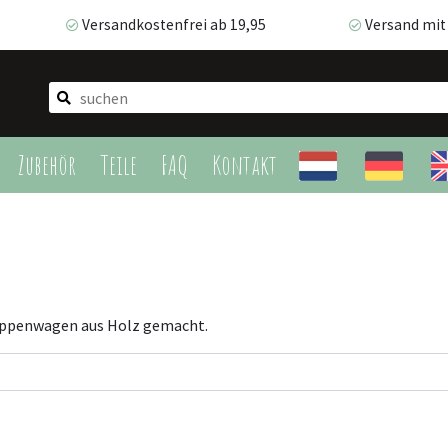
Versandkostenfrei ab 19,95
Versand mit
Versandkostenfrei ab 19,95
Versand mit A
Zubehör
Teile
FAQ
Kontakt
Puppenwagen aus Holz gemacht.